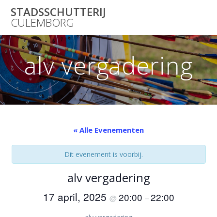
Skip
STADSSCHUTTERIJ
to
CULEMBORG
content
alv vergadering
« Alle Evenementen
Dit evenement is voorbij.
alv vergadering
17 april, 2025
20:00
22:00
@
–