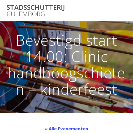
Skip
STADSSCHUTTERIJ
to
CULEMBORG
content
Bevestigd start
14.00: Clinic
handboogschiete
n – kinderfeest
« Alle Evenementen