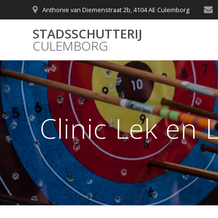
Skip
Anthonie van Diemenstraat 2b, 4104 AE Culemborg
to
content
STADSSCHUTTERIJ
CULEMBORG
Clinic Lek en 