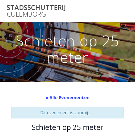
Skip
STADSSCHUTTERIJ
to
CULEMBORG
content
Schieten op 25
meter
« Alle Evenementen
Dit evenement is voorbij.
Schieten op 25 meter