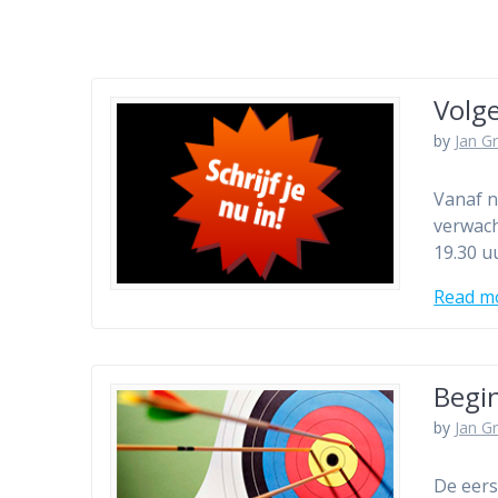
Volg
by
Jan Gr
Vanaf n
verwach
19.30 u
Read m
Begi
by
Jan Gr
De eer