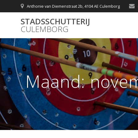
Skip
Anthonie van Diemenstraat 2b, 4104 AE Culemborg
to
content
STADSSCHUTTERIJ
CULEMBORG
Maand:
nove