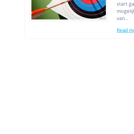
start g
mogelij
van…
Read m