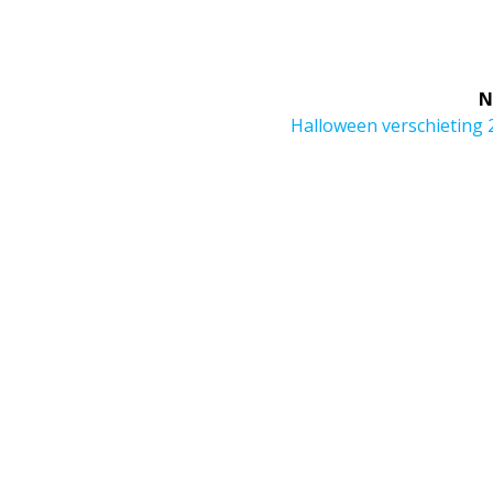
N
Next
Halloween verschieting 
post: