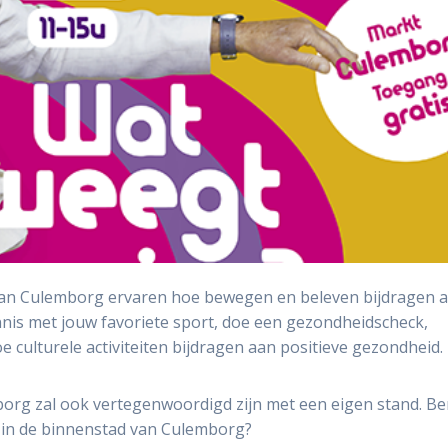
 van Culemborg ervaren hoe bewegen en beleven bijdragen 
nnis met jouw favoriete sport, doe een gezondheidscheck,
 culturele activiteiten bijdragen aan positieve gezondheid.
rg zal ook vertegenwoordigd zijn met een eigen stand. Ben
r in de binnenstad van Culemborg?