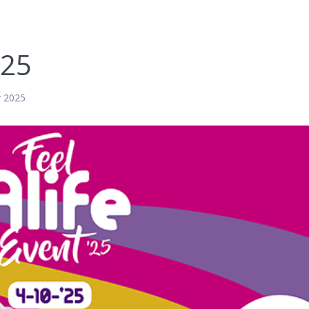
025
r 2025