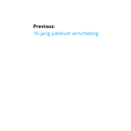
Bericht
Previous:
navigatie
Previous
10-jarig jubileum verschieting
post: