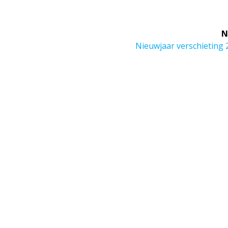
N
Next
Nieuwjaar verschieting 
post: