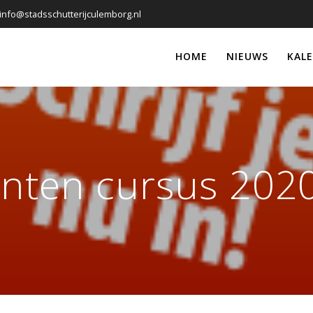
info@stadsschutterijculemborg.nl
HOME
NIEUWS
KAL
anten cursus 202