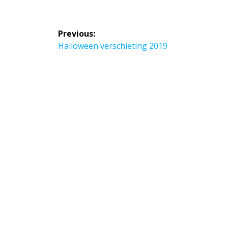
Bericht
Previous:
navigatie
Previous
Halloween verschieting 2019
post: