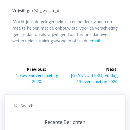
Vrijwilliger(s) gevraagd!
Mocht je in de gelegenheid zijn en het leuk vinden om
mee te helpen met de opbouw etc. voor de verschieting
geef je dan op als vrijwilliger. Laat het ons dan even
weten tijdens trainingsavonden of via de
email
.
Bericht
Previous:
Next:
navigatie
Previous
Next
Nieuwjaar verschieting
[GEANNULEERD] Vrijdag
post:
post:
2020
13e verschieting 2020
Search
for:
Recente Berichten