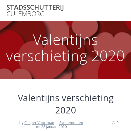
Skip
STADSSCHUTTERIJ
to
CULEMBORG
content
Valentijns
verschieting 2020
Valentijns verschieting
2020
by
Casper Voortman
in
Evenementen
0
on 28 januari 2020