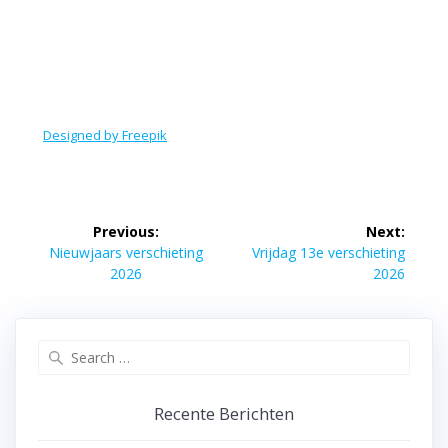
Designed by Freepik
Bericht
Previous:
Next:
navigatie
Previous
Next
Nieuwjaars verschieting
Vrijdag 13e verschieting
post:
post:
2026
2026
Search
for:
Recente Berichten